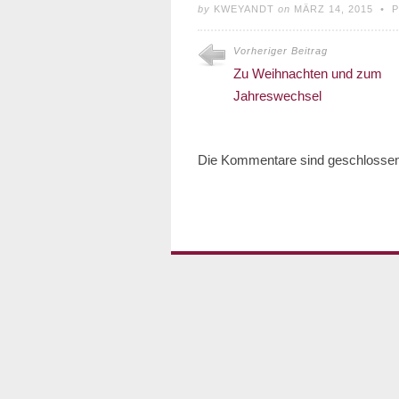
by
KWEYANDT
on
MÄRZ 14, 2015
•
P
Vorheriger Beitrag
Zu Weihnachten und zum
Jahreswechsel
Die Kommentare sind geschlosse