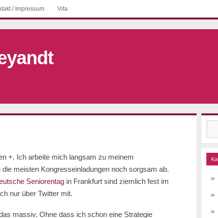
takt / Impressum
Vita
eyandt
Suc
nac
hen +. Ich arbeite mich langsam zu meinem
Ka
ch die meisten Kongresseinladungen noch sorgsam ab.
eutsche Seniorentag
in Frankfurt sind ziemlich fest im
ch nur über Twitter mit.
das massiv. Ohne dass ich schon eine Strategie