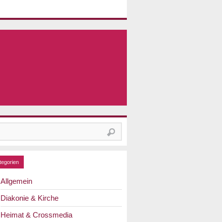
hen
h:
tegorien
Allgemein
Diakonie & Kirche
Heimat & Crossmedia