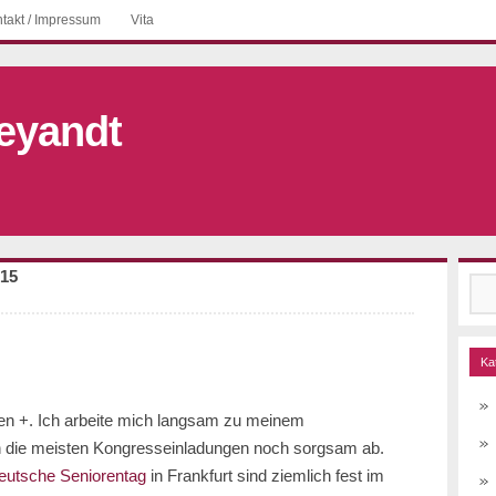
takt / Impressum
Vita
eyandt
015
Suc
nac
Ka
hen +. Ich arbeite mich langsam zu meinem
ch die meisten Kongresseinladungen noch sorgsam ab.
eutsche Seniorentag
in Frankfurt sind ziemlich fest im