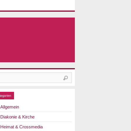
hen
h:
tegorien
Allgemein
Diakonie & Kirche
Heimat & Crossmedia