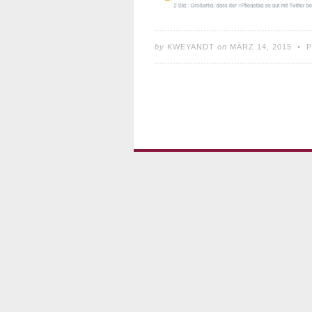
by
KWEYANDT
on
MÄRZ 14, 2015
•
P